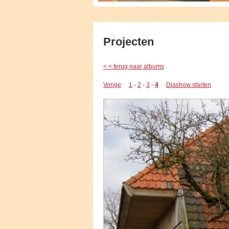
Projecten
< < terug naar albums
Vorige
1
-
2
-
3
-
4
Diashow starten